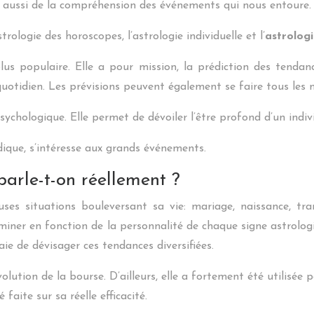
upe aussi de la compréhension des événements qui nous entoure.
ologie des horoscopes, l’astrologie individuelle et l’
astrolog
plus populaire. Elle a pour mission, la prédiction des tenda
uotidien. Les prévisions peuvent également se faire tous les
psychologique. Elle permet de dévoiler l’être profond d’un indiv
ique, s’intéresse aux grands événements.
parle-t-on réellement ?
es situations bouleversant sa vie: mariage, naissance, tran
iner en fonction de la personnalité de chaque signe astrolog
aie de dévisager ces tendances diversifiées.
olution de la bourse. D’ailleurs, elle a fortement été utilisée 
aite sur sa réelle efficacité.