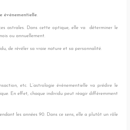
ie événementielle
.
nces astrales. Dans cette optique, elle va déterminer le
 mois ou annuellement.
idu, de révéler sa vraie nature et sa personnalité.
saction, etc. L’astrologie événementielle va prédire le
ique. En effet, chaque individu peut réagir différemment
pendant les années 90. Dans ce sens, elle a plutôt un rôle