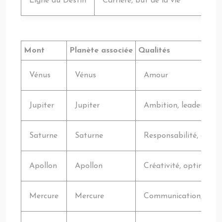
Ligne du Destin
Carrière, but de la vie
Mont
Planète associée
Qualités
Vénus
Vénus
Amour
Jupiter
Jupiter
Ambition, leadership
Saturne
Saturne
Responsabilité, discip
Apollon
Apollon
Créativité, optimisme
Mercure
Mercure
Communication, intel