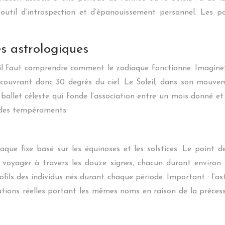
 outil d’introspection et d’épanouissement personnel. Les po
es astrologiques
s, il faut comprendre comment le zodiaque fonctionne. Imaginez
 couvrant donc 30 degrés du ciel. Le Soleil, dans son mouve
ballet céleste qui fonde l’association entre un mois donné et u
 des tempéraments.
diaque fixe basé sur les équinoxes et les solstices. Le point 
voyager à travers les douze signes, chacun durant environ u
ofils des individus nés durant chaque période. Important : l’ast
tellations réelles portant les mêmes noms en raison de la pré