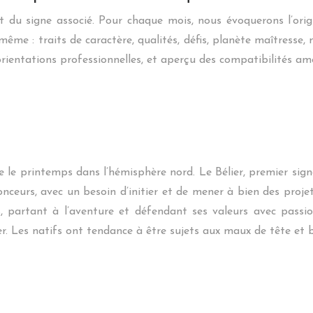
du signe associé. Pour chaque mois, nous évoquerons l’origin
ême : traits de caractère, qualités, défis, planète maîtresse, 
 orientations professionnelles, et aperçu des compatibilités am
 le printemps dans l’hémisphère nord. Le Bélier, premier signe
urs, avec un besoin d’initier et de mener à bien des projets. L
s, partant à l’aventure et défendant ses valeurs avec passi
er. Les natifs ont tendance à être sujets aux maux de tête et b