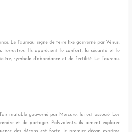
ssance. Le Taureau, signe de terre fixe gouverné par Vénus,
terrestres. Ils apprécient le confort, la sécurité et le
cière, symbole d’abondance et de fertilité. Le Taureau,
’air mutable gouverné par Mercure, lui est associé. Les
endre et de partager. Polyvalents, ils aiment explorer
fluence des décans est forte, le premier décan exprime