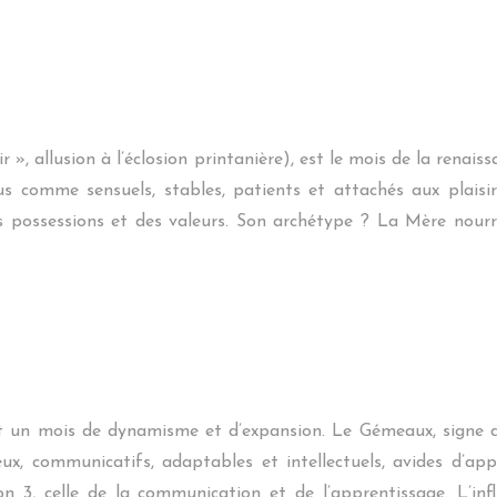
ir », allusion à l’éclosion printanière), est le mois de la renai
 comme sensuels, stables, patients et attachés aux plaisirs 
es possessions et des valeurs. Son archétype ? La Mère nourri
st un mois de dynamisme et d’expansion. Le Gémeaux, signe d
 communicatifs, adaptables et intellectuels, avides d’appr
n 3, celle de la communication et de l’apprentissage. L’in