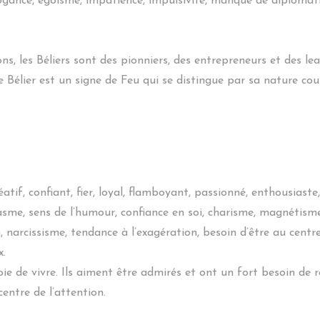
rrogance, égoïsme, impatience, impulsivité, manque de diplomat
.
s, les Béliers sont des pionniers, des entrepreneurs et des lead
 Bélier est un signe de Feu qui se distingue par sa nature cou
atif, confiant, fier, loyal, flamboyant, passionné, enthousiaste,
asme, sens de l’humour, confiance en soi, charisme, magnétisme,
 narcissisme, tendance à l’exagération, besoin d’être au centre 
x.
oie de vivre. Ils aiment être admirés et ont un fort besoin de 
entre de l’attention.