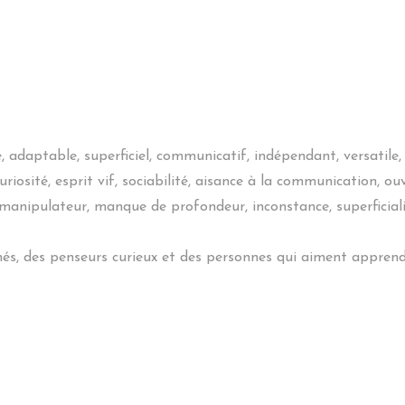
le, adaptable, superficiel, communicatif, indépendant, versatile,
riosité, esprit vif, sociabilité, aisance à la communication, ouv
nt, manipulateur, manque de profondeur, inconstance, superficia
s, des penseurs curieux et des personnes qui aiment apprend