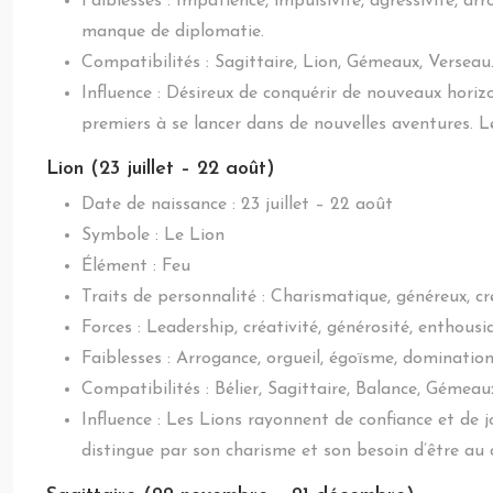
Faiblesses : Impatience, impulsivité, agressivité, a
manque de diplomatie.
Compatibilités : Sagittaire, Lion, Gémeaux, Verseau
Influence : Désireux de conquérir de nouveaux horizon
premiers à se lancer dans de nouvelles aventures. Le
Lion (23 juillet – 22 août)
Date de naissance : 23 juillet – 22 août
Symbole : Le Lion
Élément : Feu
Traits de personnalité : Charismatique, généreux, cré
Forces : Leadership, créativité, générosité, enthousi
Faiblesses : Arrogance, orgueil, égoïsme, domination,
Compatibilités : Bélier, Sagittaire, Balance, Gémeau
Influence : Les Lions rayonnent de confiance et de j
distingue par son charisme et son besoin d’être au c