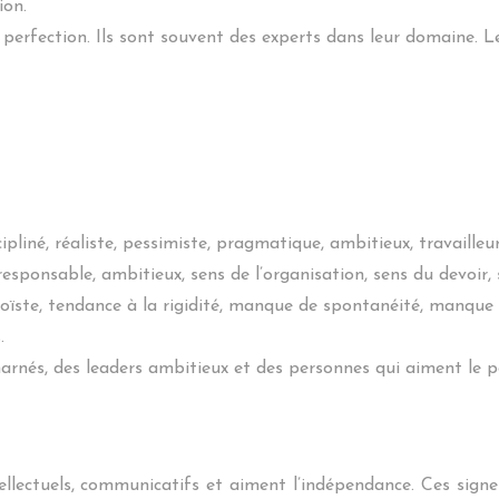
ion.
la perfection. Ils sont souvent des experts dans leur domaine. Le
ipliné, réaliste, pessimiste, pragmatique, ambitieux, travailleur
 responsable, ambitieux, sens de l’organisation, sens du devoir,
 égoïste, tendance à la rigidité, manque de spontanéité, manque 
.
harnés, des leaders ambitieux et des personnes qui aiment le p
tellectuels, communicatifs et aiment l’indépendance. Ces sign