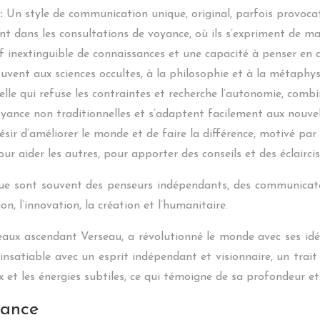
 :
Un style de communication unique, original, parfois provocateu
nt dans les consultations de voyance, où ils s’expriment de m
f inextinguible de connaissances et une capacité à penser en d
ouvent aux sciences occultes, à la philosophie et à la métaphysi
elle qui refuse les contraintes et recherche l’autonomie, combi
ance non traditionnelles et s’adaptent facilement aux nouvel
sir d’améliorer le monde et de faire la différence, motivé pa
r aider les autres, pour apporter des conseils et des éclairci
que sont souvent des penseurs indépendants, des communicateu
n, l’innovation, la création et l’humanitaire.
aux ascendant Verseau, a révolutionné le monde avec ses idée
té insatiable avec un esprit indépendant et visionnaire, un tr
 les énergies subtiles, ce qui témoigne de sa profondeur et d
yance