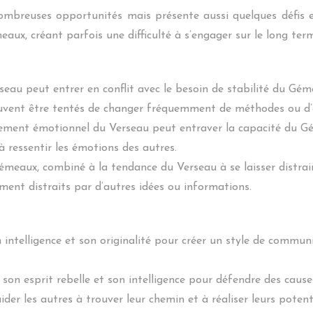
breuses opportunités mais présente aussi quelques défis e
eaux, créant parfois une difficulté à s’engager sur le long ter
seau peut entrer en conflit avec le besoin de stabilité du Géme
 peuvent être tentés de changer fréquemment de méthodes ou d
ement émotionnel du Verseau peut entraver la capacité du Gé
 ressentir les émotions des autres.
Gémeaux, combiné à la tendance du Verseau à se laisser distrair
ement distraits par d’autres idées ou informations.
n intelligence et son originalité pour créer un style de commu
r son esprit rebelle et son intelligence pour défendre des caus
er les autres à trouver leur chemin et à réaliser leurs potenti