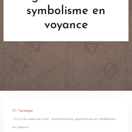
symbolisme en
voyance
/
Tarologie
/ Le 3 de coupe au tarot : interprétations, significations et symbolisme
en voyance