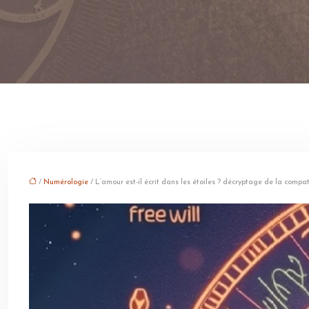
/
Numérologie
/ L’amour est-il écrit dans les étoiles ? décryptage de la compa