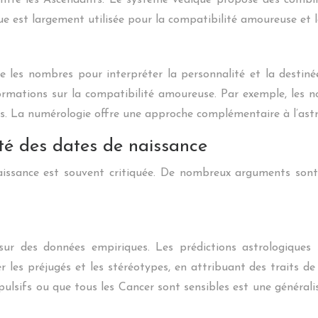
é entre les Ascendants. Le système védique propose des comb
que est largement utilisée pour la compatibilité amoureuse et l
e les nombres pour interpréter la personnalité et la destin
nformations sur la compatibilité amoureuse. Par exemple, les
s. La numérologie offre une approche complémentaire à l’astr
ité des dates de naissance
naissance est souvent critiquée. De nombreux arguments son
 sur des données empiriques. Les prédictions astrologiques
er les préjugés et les stéréotypes, en attribuant des traits 
mpulsifs ou que tous les Cancer sont sensibles est une général