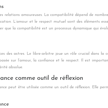
ns
 les relations amoureuses. La compatibilité dépend de nombr
ication. L’amour et le respect mutuel sont des éléments es
eler que la compatibilité est un processus dynamique qui év
es des astres. Le libre-arbitre joue un rôle crucial dans la
basée sur l’amour, la confiance et le respect. Il est importa
érité absolue.
sance comme outil de réflexion
sance peut être utilisée comme un outil de réflexion. Elle p
ance