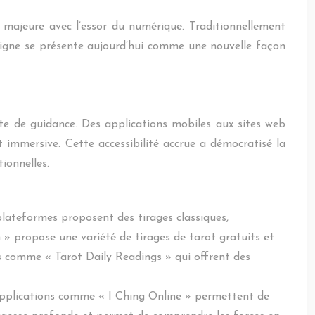
on majeure avec l’essor du numérique. Traditionnellement
en ligne se présente aujourd’hui comme une nouvelle façon
te de guidance. Des applications mobiles aux sites web
et immersive. Cette accessibilité accrue a démocratisé la
ionnelles.
 plateformes proposent des tirages classiques,
om » propose une variété de tirages de tarot gratuits et
es comme « Tarot Daily Readings » qui offrent des
s applications comme « I Ching Online » permettent de