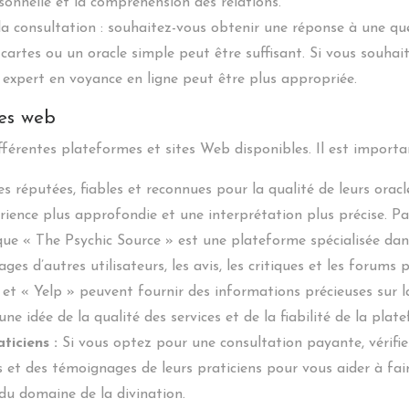
rsonnelle et la compréhension des relations.
e la consultation : souhaitez-vous obtenir une réponse à une q
 cartes ou un oracle simple peut être suffisant. Si vous souha
 expert en voyance en ligne peut être plus appropriée.
tes web
fférentes plateformes et sites Web disponibles. Il est importan
 réputées, fiables et reconnues pour la qualité de leurs oracl
rience plus approfondie et une interprétation plus précise. P
 que « The Psychic Source » est une plateforme spécialisée dan
es d’autres utilisateurs, les avis, les critiques et les forums p
 et « Yelp » peuvent fournir des informations précieuses sur la
e idée de la qualité des services et de la fiabilité de la plat
ticiens :
Si vous optez pour une consultation payante, vérifiez
 et des témoignages de leurs praticiens pour vous aider à fair
u domaine de la divination.