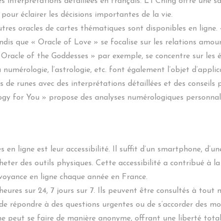
des interprétations détaillées en français. L’I Ching offre un
 pour éclairer les décisions importantes de la vie.
tres oracles de cartes thématiques sont disponibles en ligne.
ndis que « Oracle of Love » se focalise sur les relations amou
Oracle of the Goddesses » par exemple, se concentre sur les én
a numérologie, l’astrologie, etc. font également l’objet d’applic
de runes avec des interprétations détaillées et des conseils 
logy for You » propose des analyses numérologiques personnali
s en ligne est leur accessibilité. Il suffit d’un smartphone, d’
heter des outils physiques. Cette accessibilité a contribué à l
e voyance en ligne chaque année en France.
 heures sur 24, 7 jours sur 7. Ils peuvent être consultés à tou
 de répondre à des questions urgentes ou de s’accorder des mom
ne peut se faire de manière anonyme, offrant une liberté totale