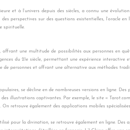
rieure et à l’univers depuis des siècles, a connu une évoluti
et des perspectives sur des questions existentielles, l’oracle 
 spirituelle.
, offrant une multitude de possibilités aux personnes en quê
igences du 21e siècle, permettant une expérience interactive 
e de personnes et offrant une alternative aux méthodes tradit
 populaires, se décline en de nombreuses versions en ligne. Des
t des illustrations captivantes. Par exemple, le site « Tarot.c
es. On retrouve également des applications mobiles spécialisé
.
utilisé pour la divination, se retrouve également en ligne. De