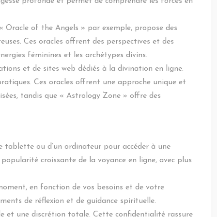
e sagesse profonde et permet de comprendre les forces en
 « Oracle of the Angels » par exemple, propose des
reuses. Ces oracles offrent des perspectives et des
ergies féminines et les archétypes divins.
ations et de sites web dédiés à la divination en ligne.
pratiques. Ces oracles offrent une approche unique et
sées, tandis que « Astrology Zone » offre des
une tablette ou d’un ordinateur pour accéder à une
a popularité croissante de la voyance en ligne, avec plus
t moment, en fonction de vos besoins et de votre
ents de réflexion et de guidance spirituelle.
 et une discrétion totale. Cette confidentialité rassure