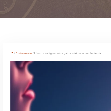
/
Cartomancie
/ L’oracle en ligne : votre guide spirituel à portée de clic