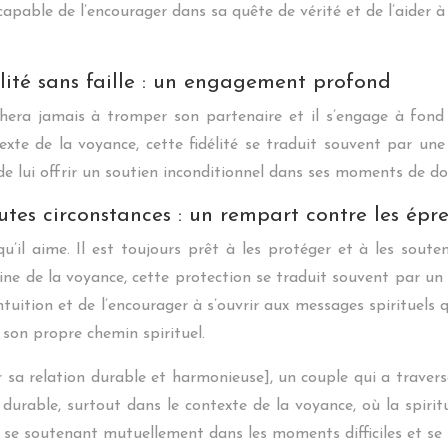
 capable de l’encourager dans sa quête de vérité et de l’aider 
lité sans faille : un engagement profond
chera jamais à tromper son partenaire et il s’engage à fond
xte de la voyance, cette fidélité se traduit souvent par un
de lui offrir un soutien inconditionnel dans ses moments de do
utes circonstances : un rempart contre les épr
’il aime. Il est toujours prêt à les protéger et à les souten
aine de la voyance, cette protection se traduit souvent par u
tuition et de l’encourager à s’ouvrir aux messages spirituels 
 son propre chemin spirituel.
 sa relation durable et harmonieuse], un couple qui a traver
n durable, surtout dans le contexte de la voyance, où la spiritu
re, se soutenant mutuellement dans les moments difficiles et se 