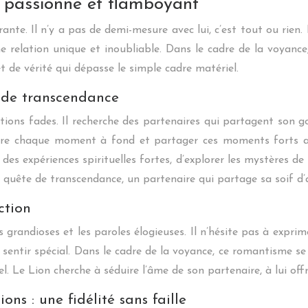
 passionné et flamboyant
nte. Il n’y a pas de demi-mesure avec lui, c’est tout ou rien. 
e relation unique et inoubliable. Dans le cadre de la voyanc
 de vérité qui dépasse le simple cadre matériel.
n de transcendance
ions fades. Il recherche des partenaires qui partagent son goû
ut vivre chaque moment à fond et partager ces moments forts 
 des expériences spirituelles fortes, d’explorer les mystères 
quête de transcendance, un partenaire qui partage sa soif d’av
ction
 grandioses et les paroles élogieuses. Il n’hésite pas à expri
 sentir spécial. Dans le cadre de la voyance, ce romantisme 
el. Le Lion cherche à séduire l’âme de son partenaire, à lui offr
ns : une fidélité sans faille