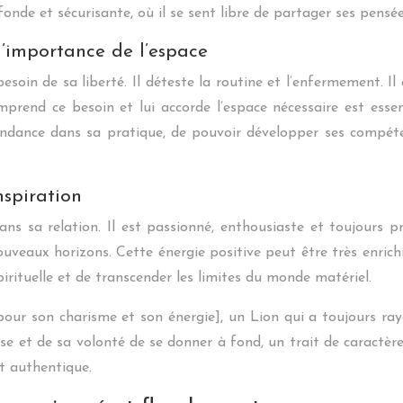
fonde et sécurisante, où il se sent libre de partager ses pensé
l’importance de l’espace
besoin de sa liberté. Il déteste la routine et l’enfermement. Il
prend ce besoin et lui accorde l’espace nécessaire est esse
pendance dans sa pratique, de pouvoir développer ses compéte
nspiration
 sa relation. Il est passionné, enthousiaste et toujours prê
ouveaux horizons. Cette énergie positive peut être très enrichi
irituelle et de transcender les limites du monde matériel.
our son charisme et son énergie], un Lion qui a toujours ray
 et de sa volonté de se donner à fond, un trait de caractère
et authentique.