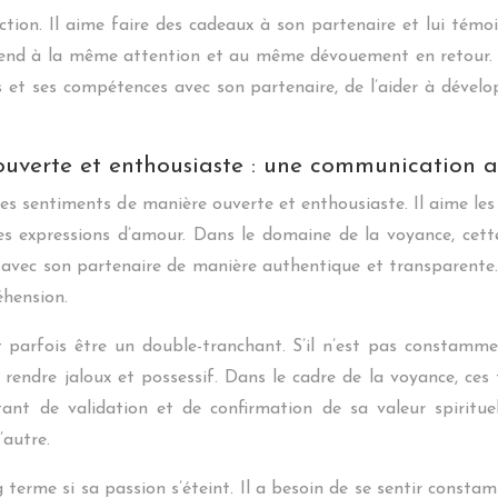
tion. Il aime faire des cadeaux à son partenaire et lui témo
ttend à la même attention et au même dévouement en retour.
 et ses compétences avec son partenaire, de l’aider à dévelo
ouverte et enthousiaste : une communication 
e ses sentiments de manière ouverte et enthousiaste. Il aime le
ses expressions d’amour. Dans le domaine de la voyance, cett
avec son partenaire de manière authentique et transparente. I
éhension.
parfois être un double-tranchant. S’il n’est pas constamment
e rendre jaloux et possessif. Dans le cadre de la voyance, ces
ant de validation et de confirmation de sa valeur spirituell
’autre.
 terme si sa passion s’éteint. Il a besoin de se sentir cons