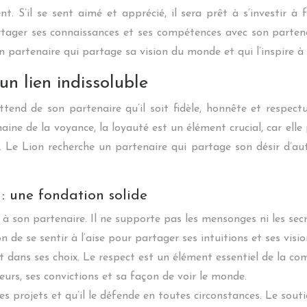
t. S’il se sent aimé et apprécié, il sera prêt à s’investir à
ger ses connaissances et ses compétences avec son partenair
 partenaire qui partage sa vision du monde et qui l’inspire à 
un lien indissoluble
ttend de son partenaire qu’il soit fidèle, honnête et respect
maine de la voyance, la loyauté est un élément crucial, car ell
es. Le Lion recherche un partenaire qui partage son désir d’au
: une fondation solide
e à son partenaire. Il ne supporte pas les mensonges ni les sec
de se sentir à l’aise pour partager ses intuitions et ses vision
et dans ses choix. Le respect est un élément essentiel de la c
eurs, ses convictions et sa façon de voir le monde.
es projets et qu’il le défende en toutes circonstances. Le sout