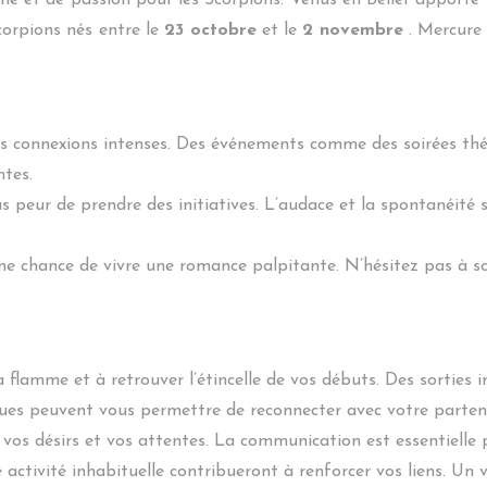
asme et de passion pour les Scorpions. Vénus en Bélier apporte
corpions nés entre le
23 octobre
et le
2 novembre
. Mercure
s connexions intenses. Des événements comme des soirées thém
ntes.
s peur de prendre des initiatives. L’audace et la spontanéité 
une chance de vivre une romance palpitante. N’hésitez pas à so
la flamme et à retrouver l’étincelle de vos débuts. Des sortie
diques peuvent vous permettre de reconnecter avec votre parten
os désirs et vos attentes. La communication est essentielle 
 activité inhabituelle contribueront à renforcer vos liens. U