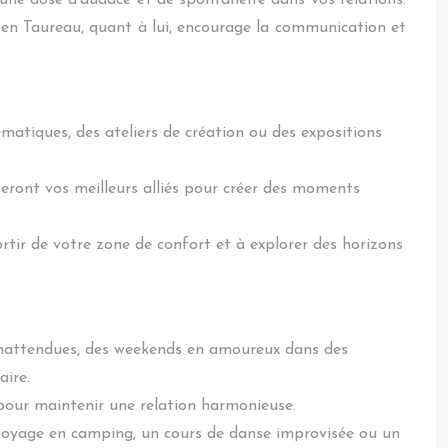
 une dose d’audace et de spontanéité dans vos relations.
 en Taureau, quant à lui, encourage la communication et
atiques, des ateliers de création ou des expositions
seront vos meilleurs alliés pour créer des moments
rtir de votre zone de confort et à explorer des horizons
s inattendues, des weekends en amoureux dans des
aire.
pour maintenir une relation harmonieuse.
n voyage en camping, un cours de danse improvisée ou un