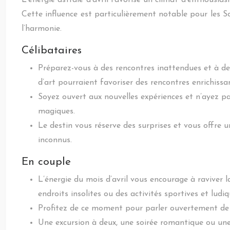
L’énergie astrale d’avril favorise un climat d’enthousi
Cette influence est particulièrement notable pour les S
l’harmonie.
Célibataires
Préparez-vous à des rencontres inattendues et à de
d’art pourraient favoriser des rencontres enrichissa
Soyez ouvert aux nouvelles expériences et n’ayez pa
magiques.
Le destin vous réserve des surprises et vous offre 
inconnus.
En couple
L’énergie du mois d’avril vous encourage à raviver 
endroits insolites ou des activités sportives et lu
Profitez de ce moment pour parler ouvertement de v
Une excursion à deux, une soirée romantique ou une